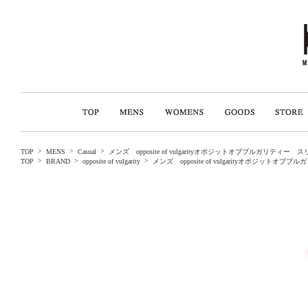
>
>
>
TOP
MENS
Casual
メンズ opposite of vulgarityオポジットオブブルガ
>
>
>
TOP
BRAND
opposite of vulgarity
メンズ opposite of vulgarityオポ