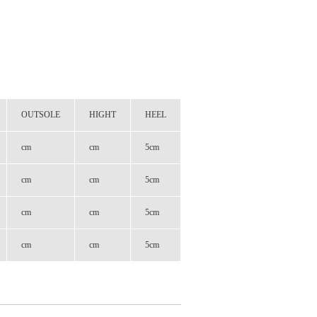
OUTSOLE
HIGHT
HEEL
cm
cm
5cm
cm
cm
5cm
cm
cm
5cm
cm
cm
5cm