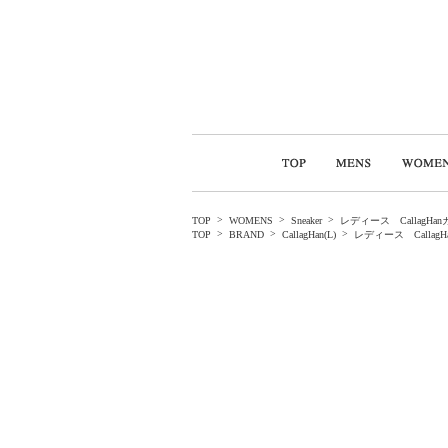
>
>
>
TOP
WOMENS
Sneaker
レディース CallagH
>
>
>
TOP
BRAND
CallagHan(L)
レディース Calla