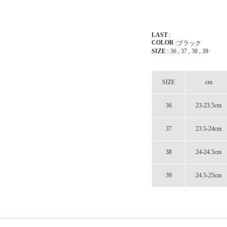
LAST
:
COLOR
:ブラック
SIZE
: 36 , 37 , 38 , 39
SIZE
cm
36
23-23.5cm
37
23.5-24cm
38
24-24.5cm
39
24.5-25cm