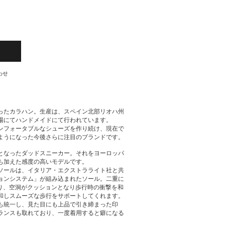
わせ
なったカラハン。生産は、スペイン北部リオハ州
場にてハンドメイドにて行われています。
コンフォータブルなシューズを作り続け、現在で
ようになった今後さらに注目のブランドです。
となったダッドスニーカー。それをヨーロッパ
も加えた感度の高いモデルです。
ソールは、イタリア・エクストラライト社と共
ョンシステム」が組み込まれたソール。二重に
より、空洞がクッションとなり歩行時の衝撃を和
和しスムーズな歩行をサポートしてくれます。
も統一し、見た目にも上品で引き締まった印
ランスも取れており、一度着用すると癖になる
。