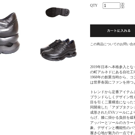
QTY
この商品についてのお問い合
2019年日本へ本格参入と
の町アルネドにある自社工
1968年の創業当時から、
は世界各国にファンを持つ
トレンドから定番アイテム
ブランドらしくデザイン性
目を引く二重構造になった
同開発した「アダプタクシ
成形されたEVAソールに
らげ、膝に掛かる負担を緩
アッパーとソールのカラー
象。デザインと機能性のバ
履き心地が魅力の一点です